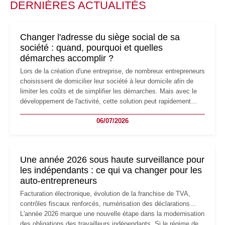
DERNIÈRES ACTUALITÉS
Changer l'adresse du siège social de sa
société : quand, pourquoi et quelles
démarches accomplir ?
Lors de la création d'une entreprise, de nombreux entrepreneurs
choisissent de domicilier leur société à leur domicile afin de
limiter les coûts et de simplifier les démarches. Mais avec le
développement de l'activité, cette solution peut rapidement
devenir inadaptée. Déménagement dans des locaux
06/07/2026
professionnels, recrutement, image de marque… Le
changement d'adresse du siège social répond souvent à une
nouvelle étape de la vie de l'entreprise et implique plusieurs
formalités obligatoires.
Une année 2026 sous haute surveillance pour
les indépendants : ce qui va changer pour les
auto-entrepreneurs
Facturation électronique, évolution de la franchise de TVA,
contrôles fiscaux renforcés, numérisation des déclarations…
L'année 2026 marque une nouvelle étape dans la modernisation
des obligations des travailleurs indépendants. Si le régime de