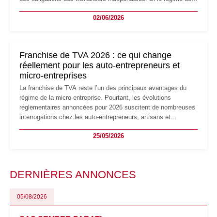
la micro-entreprise conserve sa simplicité et son attractivité,
02/06/2026
les auto-entrepreneurs devront s'adapter à un environnement
réglementaire plus exigeant. Décryptage des principaux
changements et des précautions à prendre pour éviter les
mauvaises surprises.
Franchise de TVA 2026 : ce qui change
réellement pour les auto-entrepreneurs et
micro-entreprises
La franchise de TVA reste l’un des principaux avantages du
régime de la micro-entreprise. Pourtant, les évolutions
réglementaires annoncées pour 2026 suscitent de nombreuses
interrogations chez les auto-entrepreneurs, artisans et
freelances. Seuils de chiffre d’affaires, obligations déclaratives,
25/05/2026
facturation ou risque de bascule vers la TVA : les règles
évoluent dans un contexte de contrôle renforcé et de
modernisation fiscale qui oblige les indépendants à rester
particulièrement vigilants.
DERNIÈRES ANNONCES
05/08/2026