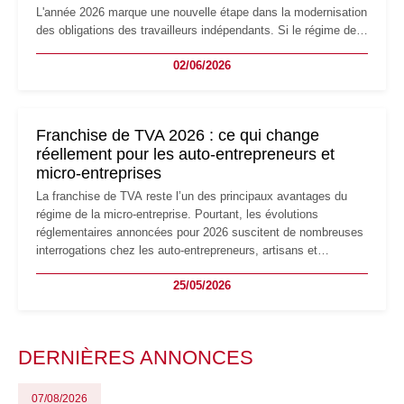
L'année 2026 marque une nouvelle étape dans la modernisation
des obligations des travailleurs indépendants. Si le régime de
la micro-entreprise conserve sa simplicité et son attractivité,
02/06/2026
les auto-entrepreneurs devront s'adapter à un environnement
réglementaire plus exigeant. Décryptage des principaux
changements et des précautions à prendre pour éviter les
mauvaises surprises.
Franchise de TVA 2026 : ce qui change
réellement pour les auto-entrepreneurs et
micro-entreprises
La franchise de TVA reste l’un des principaux avantages du
régime de la micro-entreprise. Pourtant, les évolutions
réglementaires annoncées pour 2026 suscitent de nombreuses
interrogations chez les auto-entrepreneurs, artisans et
freelances. Seuils de chiffre d’affaires, obligations déclaratives,
25/05/2026
facturation ou risque de bascule vers la TVA : les règles
évoluent dans un contexte de contrôle renforcé et de
modernisation fiscale qui oblige les indépendants à rester
particulièrement vigilants.
DERNIÈRES ANNONCES
07/08/2026