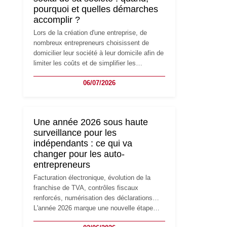
pourquoi et quelles démarches
accomplir ?
Lors de la création d'une entreprise, de
nombreux entrepreneurs choisissent de
domicilier leur société à leur domicile afin de
limiter les coûts et de simplifier les
démarches. Mais avec le développement de
06/07/2026
l'activité, cette solution peut rapidement
devenir inadaptée. Déménagement dans des
locaux professionnels, recrutement, image
de marque… Le changement d'adresse du
Une année 2026 sous haute
siège social répond souvent à une nouvelle
surveillance pour les
étape de la vie de l'entreprise et implique
indépendants : ce qui va
plusieurs formalités obligatoires.
changer pour les auto-
entrepreneurs
Facturation électronique, évolution de la
franchise de TVA, contrôles fiscaux
renforcés, numérisation des déclarations…
L'année 2026 marque une nouvelle étape
dans la modernisation des obligations des