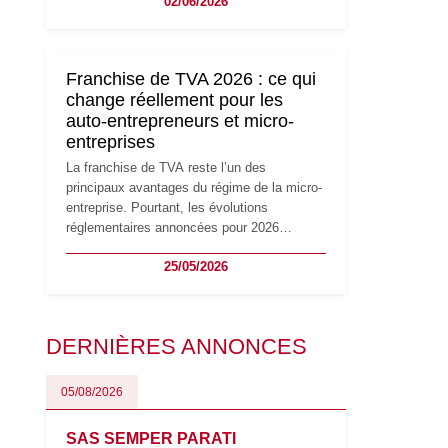
02/06/2026
travailleurs indépendants. Si le régime de la
micro-entreprise conserve sa simplicité et
son attractivité, les auto-entrepreneurs
devront s'adapter à un environnement
Franchise de TVA 2026 : ce qui
réglementaire plus exigeant. Décryptage des
change réellement pour les
principaux changements et des précautions
auto-entrepreneurs et micro-
à prendre pour éviter les mauvaises
entreprises
surprises.
La franchise de TVA reste l’un des
principaux avantages du régime de la micro-
entreprise. Pourtant, les évolutions
réglementaires annoncées pour 2026
suscitent de nombreuses interrogations chez
25/05/2026
les auto-entrepreneurs, artisans et
freelances. Seuils de chiffre d’affaires,
obligations déclaratives, facturation ou
risque de bascule vers la TVA : les règles
DERNIÈRES ANNONCES
évoluent dans un contexte de contrôle
renforcé et de modernisation fiscale qui
oblige les indépendants à rester
05/08/2026
particulièrement vigilants.
SAS SEMPER PARATI