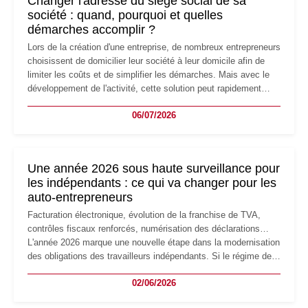
Changer l'adresse du siège social de sa
société : quand, pourquoi et quelles
démarches accomplir ?
Lors de la création d'une entreprise, de nombreux entrepreneurs
choisissent de domicilier leur société à leur domicile afin de
limiter les coûts et de simplifier les démarches. Mais avec le
développement de l'activité, cette solution peut rapidement
devenir inadaptée. Déménagement dans des locaux
06/07/2026
professionnels, recrutement, image de marque… Le
changement d'adresse du siège social répond souvent à une
nouvelle étape de la vie de l'entreprise et implique plusieurs
formalités obligatoires.
Une année 2026 sous haute surveillance pour
les indépendants : ce qui va changer pour les
auto-entrepreneurs
Facturation électronique, évolution de la franchise de TVA,
contrôles fiscaux renforcés, numérisation des déclarations…
L'année 2026 marque une nouvelle étape dans la modernisation
des obligations des travailleurs indépendants. Si le régime de
la micro-entreprise conserve sa simplicité et son attractivité,
02/06/2026
les auto-entrepreneurs devront s'adapter à un environnement
réglementaire plus exigeant. Décryptage des principaux