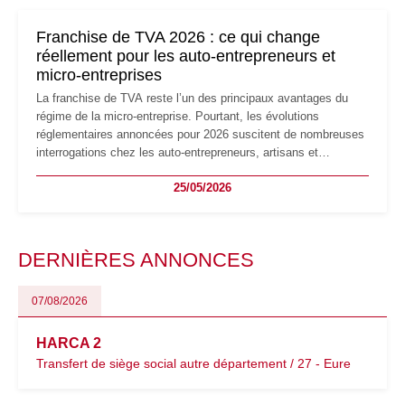
changements et des précautions à prendre pour éviter les
mauvaises surprises.
Franchise de TVA 2026 : ce qui change
réellement pour les auto-entrepreneurs et
micro-entreprises
La franchise de TVA reste l’un des principaux avantages du
régime de la micro-entreprise. Pourtant, les évolutions
réglementaires annoncées pour 2026 suscitent de nombreuses
interrogations chez les auto-entrepreneurs, artisans et
freelances. Seuils de chiffre d’affaires, obligations déclaratives,
25/05/2026
facturation ou risque de bascule vers la TVA : les règles
évoluent dans un contexte de contrôle renforcé et de
modernisation fiscale qui oblige les indépendants à rester
particulièrement vigilants.
DERNIÈRES ANNONCES
07/08/2026
HARCA 2
Transfert de siège social autre département / 27 - Eure