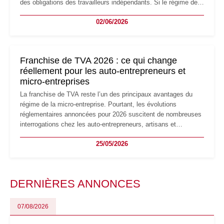
des obligations des travailleurs indépendants. Si le régime de
la micro-entreprise conserve sa simplicité et son attractivité,
02/06/2026
les auto-entrepreneurs devront s'adapter à un environnement
réglementaire plus exigeant. Décryptage des principaux
changements et des précautions à prendre pour éviter les
mauvaises surprises.
Franchise de TVA 2026 : ce qui change
réellement pour les auto-entrepreneurs et
micro-entreprises
La franchise de TVA reste l’un des principaux avantages du
régime de la micro-entreprise. Pourtant, les évolutions
réglementaires annoncées pour 2026 suscitent de nombreuses
interrogations chez les auto-entrepreneurs, artisans et
freelances. Seuils de chiffre d’affaires, obligations déclaratives,
25/05/2026
facturation ou risque de bascule vers la TVA : les règles
évoluent dans un contexte de contrôle renforcé et de
modernisation fiscale qui oblige les indépendants à rester
particulièrement vigilants.
DERNIÈRES ANNONCES
07/08/2026