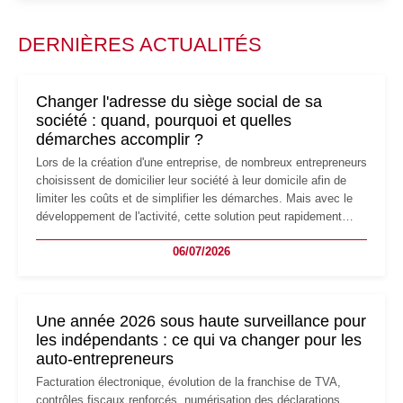
DERNIÈRES ACTUALITÉS
Changer l'adresse du siège social de sa
société : quand, pourquoi et quelles
démarches accomplir ?
Lors de la création d'une entreprise, de nombreux entrepreneurs
choisissent de domicilier leur société à leur domicile afin de
limiter les coûts et de simplifier les démarches. Mais avec le
développement de l'activité, cette solution peut rapidement
devenir inadaptée. Déménagement dans des locaux
06/07/2026
professionnels, recrutement, image de marque… Le
changement d'adresse du siège social répond souvent à une
nouvelle étape de la vie de l'entreprise et implique plusieurs
formalités obligatoires.
Une année 2026 sous haute surveillance pour
les indépendants : ce qui va changer pour les
auto-entrepreneurs
Facturation électronique, évolution de la franchise de TVA,
contrôles fiscaux renforcés, numérisation des déclarations…