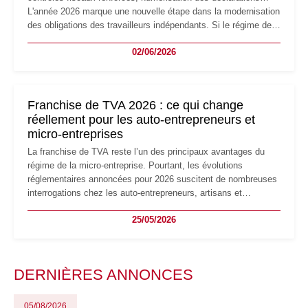
L'année 2026 marque une nouvelle étape dans la modernisation
des obligations des travailleurs indépendants. Si le régime de
la micro-entreprise conserve sa simplicité et son attractivité,
02/06/2026
les auto-entrepreneurs devront s'adapter à un environnement
réglementaire plus exigeant. Décryptage des principaux
changements et des précautions à prendre pour éviter les
mauvaises surprises.
Franchise de TVA 2026 : ce qui change
réellement pour les auto-entrepreneurs et
micro-entreprises
La franchise de TVA reste l’un des principaux avantages du
régime de la micro-entreprise. Pourtant, les évolutions
réglementaires annoncées pour 2026 suscitent de nombreuses
interrogations chez les auto-entrepreneurs, artisans et
freelances. Seuils de chiffre d’affaires, obligations déclaratives,
25/05/2026
facturation ou risque de bascule vers la TVA : les règles
évoluent dans un contexte de contrôle renforcé et de
modernisation fiscale qui oblige les indépendants à rester
particulièrement vigilants.
DERNIÈRES ANNONCES
05/08/2026