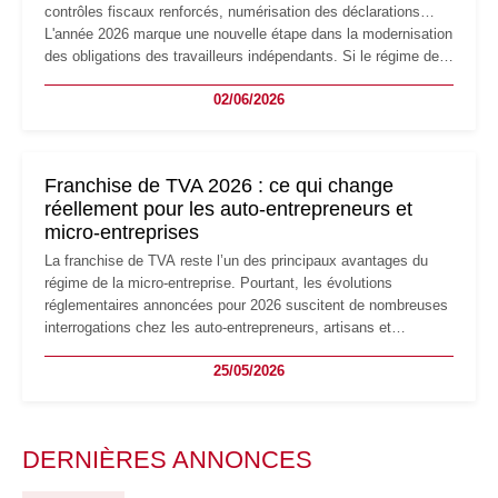
contrôles fiscaux renforcés, numérisation des déclarations…
L'année 2026 marque une nouvelle étape dans la modernisation
des obligations des travailleurs indépendants. Si le régime de
la micro-entreprise conserve sa simplicité et son attractivité,
02/06/2026
les auto-entrepreneurs devront s'adapter à un environnement
réglementaire plus exigeant. Décryptage des principaux
changements et des précautions à prendre pour éviter les
mauvaises surprises.
Franchise de TVA 2026 : ce qui change
réellement pour les auto-entrepreneurs et
micro-entreprises
La franchise de TVA reste l’un des principaux avantages du
régime de la micro-entreprise. Pourtant, les évolutions
réglementaires annoncées pour 2026 suscitent de nombreuses
interrogations chez les auto-entrepreneurs, artisans et
freelances. Seuils de chiffre d’affaires, obligations déclaratives,
25/05/2026
facturation ou risque de bascule vers la TVA : les règles
évoluent dans un contexte de contrôle renforcé et de
modernisation fiscale qui oblige les indépendants à rester
particulièrement vigilants.
DERNIÈRES ANNONCES