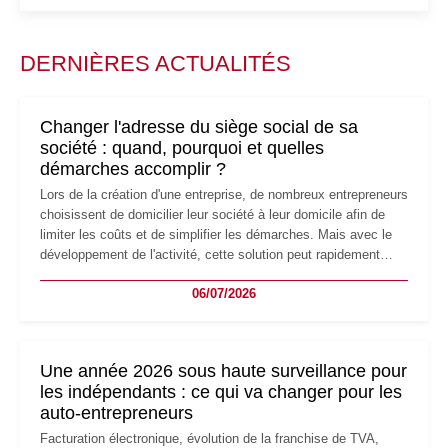
DERNIÈRES ACTUALITÉS
Changer l'adresse du siège social de sa
société : quand, pourquoi et quelles
démarches accomplir ?
Lors de la création d'une entreprise, de nombreux entrepreneurs
choisissent de domicilier leur société à leur domicile afin de
limiter les coûts et de simplifier les démarches. Mais avec le
développement de l'activité, cette solution peut rapidement
devenir inadaptée. Déménagement dans des locaux
06/07/2026
professionnels, recrutement, image de marque… Le
changement d'adresse du siège social répond souvent à une
nouvelle étape de la vie de l'entreprise et implique plusieurs
formalités obligatoires.
Une année 2026 sous haute surveillance pour
les indépendants : ce qui va changer pour les
auto-entrepreneurs
Facturation électronique, évolution de la franchise de TVA,