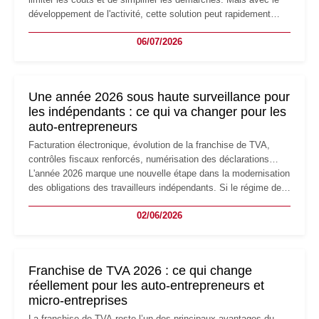
développement de l'activité, cette solution peut rapidement
devenir inadaptée. Déménagement dans des locaux
06/07/2026
professionnels, recrutement, image de marque… Le
changement d'adresse du siège social répond souvent à une
nouvelle étape de la vie de l'entreprise et implique plusieurs
formalités obligatoires.
Une année 2026 sous haute surveillance pour
les indépendants : ce qui va changer pour les
auto-entrepreneurs
Facturation électronique, évolution de la franchise de TVA,
contrôles fiscaux renforcés, numérisation des déclarations…
L'année 2026 marque une nouvelle étape dans la modernisation
des obligations des travailleurs indépendants. Si le régime de
la micro-entreprise conserve sa simplicité et son attractivité,
02/06/2026
les auto-entrepreneurs devront s'adapter à un environnement
réglementaire plus exigeant. Décryptage des principaux
changements et des précautions à prendre pour éviter les
mauvaises surprises.
Franchise de TVA 2026 : ce qui change
réellement pour les auto-entrepreneurs et
micro-entreprises
La franchise de TVA reste l’un des principaux avantages du