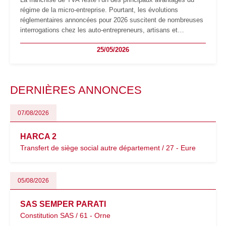
régime de la micro-entreprise. Pourtant, les évolutions
réglementaires annoncées pour 2026 suscitent de nombreuses
interrogations chez les auto-entrepreneurs, artisans et
freelances. Seuils de chiffre d’affaires, obligations déclaratives,
25/05/2026
facturation ou risque de bascule vers la TVA : les règles
évoluent dans un contexte de contrôle renforcé et de
modernisation fiscale qui oblige les indépendants à rester
particulièrement vigilants.
DERNIÈRES ANNONCES
07/08/2026
HARCA 2
Transfert de siège social autre département / 27 - Eure
05/08/2026
SAS SEMPER PARATI
Constitution SAS / 61 - Orne