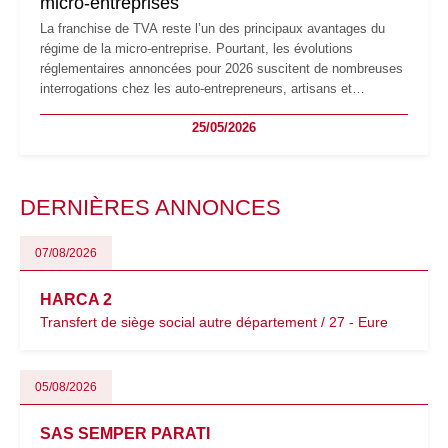
micro-entreprises
La franchise de TVA reste l’un des principaux avantages du
régime de la micro-entreprise. Pourtant, les évolutions
réglementaires annoncées pour 2026 suscitent de nombreuses
interrogations chez les auto-entrepreneurs, artisans et
freelances. Seuils de chiffre d’affaires, obligations déclaratives,
25/05/2026
facturation ou risque de bascule vers la TVA : les règles
évoluent dans un contexte de contrôle renforcé et de
modernisation fiscale qui oblige les indépendants à rester
particulièrement vigilants.
DERNIÈRES ANNONCES
07/08/2026
HARCA 2
Transfert de siège social autre département / 27 - Eure
05/08/2026
SAS SEMPER PARATI