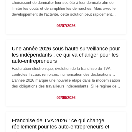
choisissent de domicilier leur société à leur domicile afin de
limiter les coûts et de simplifier les démarches. Mais avec le
développement de l'activité, cette solution peut rapidement
devenir inadaptée. Déménagement dans des locaux
06/07/2026
professionnels, recrutement, image de marque… Le
changement d'adresse du siège social répond souvent à une
nouvelle étape de la vie de l'entreprise et implique plusieurs
formalités obligatoires.
Une année 2026 sous haute surveillance pour
les indépendants : ce qui va changer pour les
auto-entrepreneurs
Facturation électronique, évolution de la franchise de TVA,
contrôles fiscaux renforcés, numérisation des déclarations…
L'année 2026 marque une nouvelle étape dans la modernisation
des obligations des travailleurs indépendants. Si le régime de
la micro-entreprise conserve sa simplicité et son attractivité,
02/06/2026
les auto-entrepreneurs devront s'adapter à un environnement
réglementaire plus exigeant. Décryptage des principaux
changements et des précautions à prendre pour éviter les
mauvaises surprises.
Franchise de TVA 2026 : ce qui change
réellement pour les auto-entrepreneurs et