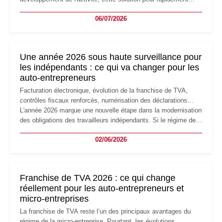
devenir inadaptée. Déménagement dans des locaux
06/07/2026
professionnels, recrutement, image de marque… Le
changement d'adresse du siège social répond souvent à une
nouvelle étape de la vie de l'entreprise et implique plusieurs
formalités obligatoires.
Une année 2026 sous haute surveillance pour
les indépendants : ce qui va changer pour les
auto-entrepreneurs
Facturation électronique, évolution de la franchise de TVA,
contrôles fiscaux renforcés, numérisation des déclarations…
L'année 2026 marque une nouvelle étape dans la modernisation
des obligations des travailleurs indépendants. Si le régime de
la micro-entreprise conserve sa simplicité et son attractivité,
02/06/2026
les auto-entrepreneurs devront s'adapter à un environnement
réglementaire plus exigeant. Décryptage des principaux
changements et des précautions à prendre pour éviter les
mauvaises surprises.
Franchise de TVA 2026 : ce qui change
réellement pour les auto-entrepreneurs et
micro-entreprises
La franchise de TVA reste l’un des principaux avantages du
régime de la micro-entreprise. Pourtant, les évolutions