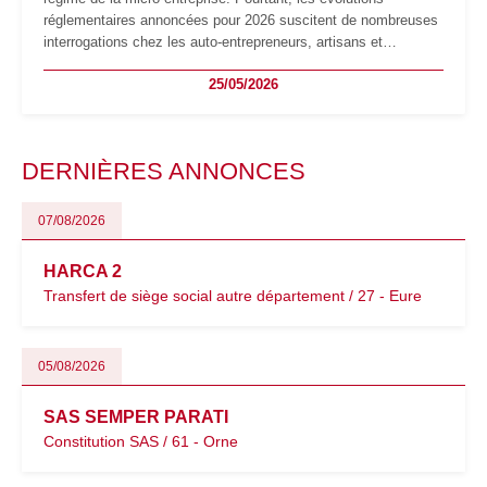
réglementaires annoncées pour 2026 suscitent de nombreuses
interrogations chez les auto-entrepreneurs, artisans et
freelances. Seuils de chiffre d’affaires, obligations déclaratives,
25/05/2026
facturation ou risque de bascule vers la TVA : les règles
évoluent dans un contexte de contrôle renforcé et de
modernisation fiscale qui oblige les indépendants à rester
particulièrement vigilants.
DERNIÈRES ANNONCES
07/08/2026
HARCA 2
Transfert de siège social autre département / 27 - Eure
05/08/2026
SAS SEMPER PARATI
Constitution SAS / 61 - Orne