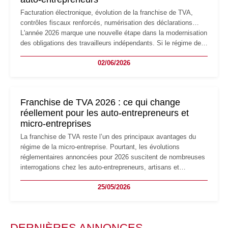
Facturation électronique, évolution de la franchise de TVA,
contrôles fiscaux renforcés, numérisation des déclarations…
L'année 2026 marque une nouvelle étape dans la modernisation
des obligations des travailleurs indépendants. Si le régime de
la micro-entreprise conserve sa simplicité et son attractivité,
02/06/2026
les auto-entrepreneurs devront s'adapter à un environnement
réglementaire plus exigeant. Décryptage des principaux
changements et des précautions à prendre pour éviter les
mauvaises surprises.
Franchise de TVA 2026 : ce qui change
réellement pour les auto-entrepreneurs et
micro-entreprises
La franchise de TVA reste l’un des principaux avantages du
régime de la micro-entreprise. Pourtant, les évolutions
réglementaires annoncées pour 2026 suscitent de nombreuses
interrogations chez les auto-entrepreneurs, artisans et
freelances. Seuils de chiffre d’affaires, obligations déclaratives,
25/05/2026
facturation ou risque de bascule vers la TVA : les règles
évoluent dans un contexte de contrôle renforcé et de
modernisation fiscale qui oblige les indépendants à rester
particulièrement vigilants.
DERNIÈRES ANNONCES