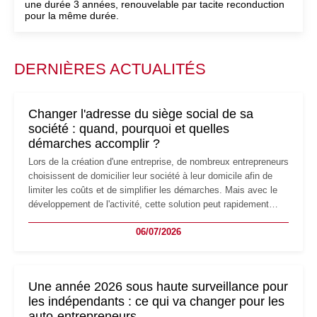
une durée 3 années, renouvelable par tacite reconduction
pour la même durée.
DERNIÈRES ACTUALITÉS
Changer l'adresse du siège social de sa
société : quand, pourquoi et quelles
démarches accomplir ?
Lors de la création d'une entreprise, de nombreux entrepreneurs
choisissent de domicilier leur société à leur domicile afin de
limiter les coûts et de simplifier les démarches. Mais avec le
développement de l'activité, cette solution peut rapidement
devenir inadaptée. Déménagement dans des locaux
06/07/2026
professionnels, recrutement, image de marque… Le
changement d'adresse du siège social répond souvent à une
nouvelle étape de la vie de l'entreprise et implique plusieurs
formalités obligatoires.
Une année 2026 sous haute surveillance pour
les indépendants : ce qui va changer pour les
auto-entrepreneurs