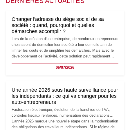
DERNIÈRES ACTUALITÉS
Changer l'adresse du siège social de sa
société : quand, pourquoi et quelles
démarches accomplir ?
Lors de la création d'une entreprise, de nombreux entrepreneurs
choisissent de domicilier leur société à leur domicile afin de
limiter les coûts et de simplifier les démarches. Mais avec le
développement de l'activité, cette solution peut rapidement
devenir inadaptée. Déménagement dans des locaux
06/07/2026
professionnels, recrutement, image de marque… Le
changement d'adresse du siège social répond souvent à une
nouvelle étape de la vie de l'entreprise et implique plusieurs
formalités obligatoires.
Une année 2026 sous haute surveillance pour
les indépendants : ce qui va changer pour les
auto-entrepreneurs
Facturation électronique, évolution de la franchise de TVA,
contrôles fiscaux renforcés, numérisation des déclarations…
L'année 2026 marque une nouvelle étape dans la modernisation
des obligations des travailleurs indépendants. Si le régime de