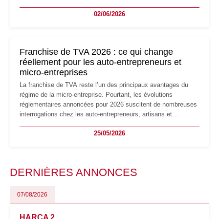
la micro-entreprise conserve sa simplicité et son attractivité,
02/06/2026
les auto-entrepreneurs devront s'adapter à un environnement
réglementaire plus exigeant. Décryptage des principaux
changements et des précautions à prendre pour éviter les
mauvaises surprises.
Franchise de TVA 2026 : ce qui change
réellement pour les auto-entrepreneurs et
micro-entreprises
La franchise de TVA reste l’un des principaux avantages du
régime de la micro-entreprise. Pourtant, les évolutions
réglementaires annoncées pour 2026 suscitent de nombreuses
interrogations chez les auto-entrepreneurs, artisans et
freelances. Seuils de chiffre d’affaires, obligations déclaratives,
25/05/2026
facturation ou risque de bascule vers la TVA : les règles
évoluent dans un contexte de contrôle renforcé et de
modernisation fiscale qui oblige les indépendants à rester
particulièrement vigilants.
DERNIÈRES ANNONCES
07/08/2026
HARCA 2