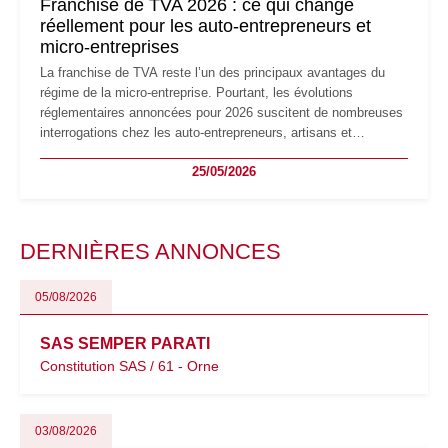
Franchise de TVA 2026 : ce qui change
réellement pour les auto-entrepreneurs et
micro-entreprises
La franchise de TVA reste l’un des principaux avantages du
régime de la micro-entreprise. Pourtant, les évolutions
réglementaires annoncées pour 2026 suscitent de nombreuses
interrogations chez les auto-entrepreneurs, artisans et
freelances. Seuils de chiffre d’affaires, obligations déclaratives,
25/05/2026
facturation ou risque de bascule vers la TVA : les règles
évoluent dans un contexte de contrôle renforcé et de
modernisation fiscale qui oblige les indépendants à rester
particulièrement vigilants.
DERNIÈRES ANNONCES
05/08/2026
SAS SEMPER PARATI
Constitution SAS / 61 - Orne
03/08/2026