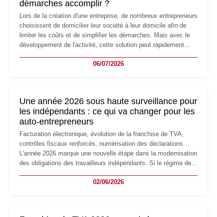
démarches accomplir ?
Lors de la création d'une entreprise, de nombreux entrepreneurs
choisissent de domicilier leur société à leur domicile afin de
limiter les coûts et de simplifier les démarches. Mais avec le
développement de l'activité, cette solution peut rapidement
devenir inadaptée. Déménagement dans des locaux
06/07/2026
professionnels, recrutement, image de marque… Le
changement d'adresse du siège social répond souvent à une
nouvelle étape de la vie de l'entreprise et implique plusieurs
formalités obligatoires.
Une année 2026 sous haute surveillance pour
les indépendants : ce qui va changer pour les
auto-entrepreneurs
Facturation électronique, évolution de la franchise de TVA,
contrôles fiscaux renforcés, numérisation des déclarations…
L'année 2026 marque une nouvelle étape dans la modernisation
des obligations des travailleurs indépendants. Si le régime de
la micro-entreprise conserve sa simplicité et son attractivité,
02/06/2026
les auto-entrepreneurs devront s'adapter à un environnement
réglementaire plus exigeant. Décryptage des principaux
changements et des précautions à prendre pour éviter les
mauvaises surprises.