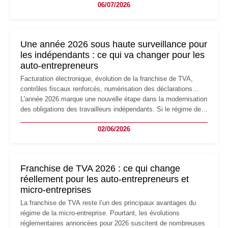
06/07/2026
professionnels, recrutement, image de marque… Le
changement d'adresse du siège social répond souvent à une
nouvelle étape de la vie de l'entreprise et implique plusieurs
formalités obligatoires.
Une année 2026 sous haute surveillance pour
les indépendants : ce qui va changer pour les
auto-entrepreneurs
Facturation électronique, évolution de la franchise de TVA,
contrôles fiscaux renforcés, numérisation des déclarations…
L'année 2026 marque une nouvelle étape dans la modernisation
des obligations des travailleurs indépendants. Si le régime de
la micro-entreprise conserve sa simplicité et son attractivité,
02/06/2026
les auto-entrepreneurs devront s'adapter à un environnement
réglementaire plus exigeant. Décryptage des principaux
changements et des précautions à prendre pour éviter les
mauvaises surprises.
Franchise de TVA 2026 : ce qui change
réellement pour les auto-entrepreneurs et
micro-entreprises
La franchise de TVA reste l’un des principaux avantages du
régime de la micro-entreprise. Pourtant, les évolutions
réglementaires annoncées pour 2026 suscitent de nombreuses