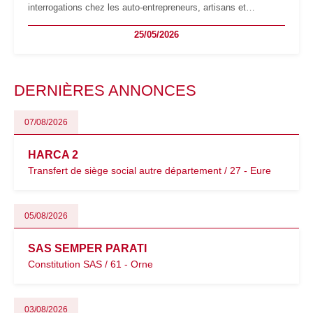
interrogations chez les auto-entrepreneurs, artisans et
freelances. Seuils de chiffre d’affaires, obligations déclaratives,
25/05/2026
facturation ou risque de bascule vers la TVA : les règles
évoluent dans un contexte de contrôle renforcé et de
modernisation fiscale qui oblige les indépendants à rester
particulièrement vigilants.
DERNIÈRES ANNONCES
07/08/2026
HARCA 2
Transfert de siège social autre département / 27 - Eure
05/08/2026
SAS SEMPER PARATI
Constitution SAS / 61 - Orne
03/08/2026