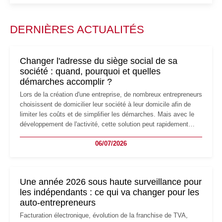
DERNIÈRES ACTUALITÉS
Changer l'adresse du siège social de sa
société : quand, pourquoi et quelles
démarches accomplir ?
Lors de la création d'une entreprise, de nombreux entrepreneurs
choisissent de domicilier leur société à leur domicile afin de
limiter les coûts et de simplifier les démarches. Mais avec le
développement de l'activité, cette solution peut rapidement
devenir inadaptée. Déménagement dans des locaux
06/07/2026
professionnels, recrutement, image de marque… Le
changement d'adresse du siège social répond souvent à une
nouvelle étape de la vie de l'entreprise et implique plusieurs
formalités obligatoires.
Une année 2026 sous haute surveillance pour
les indépendants : ce qui va changer pour les
auto-entrepreneurs
Facturation électronique, évolution de la franchise de TVA,