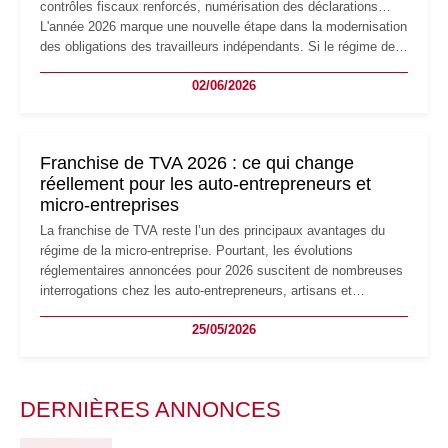
contrôles fiscaux renforcés, numérisation des déclarations…
L'année 2026 marque une nouvelle étape dans la modernisation
des obligations des travailleurs indépendants. Si le régime de
la micro-entreprise conserve sa simplicité et son attractivité,
02/06/2026
les auto-entrepreneurs devront s'adapter à un environnement
réglementaire plus exigeant. Décryptage des principaux
changements et des précautions à prendre pour éviter les
mauvaises surprises.
Franchise de TVA 2026 : ce qui change
réellement pour les auto-entrepreneurs et
micro-entreprises
La franchise de TVA reste l’un des principaux avantages du
régime de la micro-entreprise. Pourtant, les évolutions
réglementaires annoncées pour 2026 suscitent de nombreuses
interrogations chez les auto-entrepreneurs, artisans et
freelances. Seuils de chiffre d’affaires, obligations déclaratives,
25/05/2026
facturation ou risque de bascule vers la TVA : les règles
évoluent dans un contexte de contrôle renforcé et de
modernisation fiscale qui oblige les indépendants à rester
particulièrement vigilants.
DERNIÈRES ANNONCES