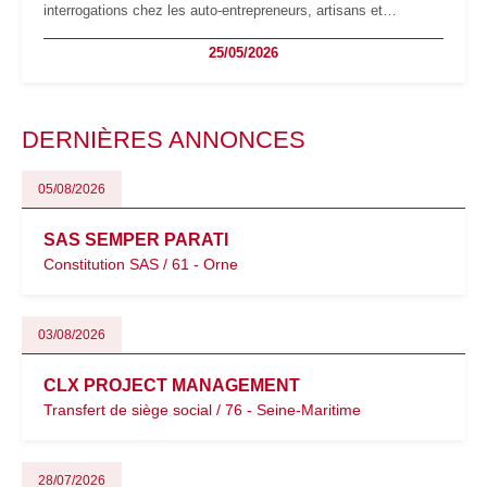
interrogations chez les auto-entrepreneurs, artisans et
freelances. Seuils de chiffre d’affaires, obligations déclaratives,
25/05/2026
facturation ou risque de bascule vers la TVA : les règles
évoluent dans un contexte de contrôle renforcé et de
modernisation fiscale qui oblige les indépendants à rester
particulièrement vigilants.
DERNIÈRES ANNONCES
05/08/2026
SAS SEMPER PARATI
Constitution SAS / 61 - Orne
03/08/2026
CLX PROJECT MANAGEMENT
Transfert de siège social / 76 - Seine-Maritime
28/07/2026