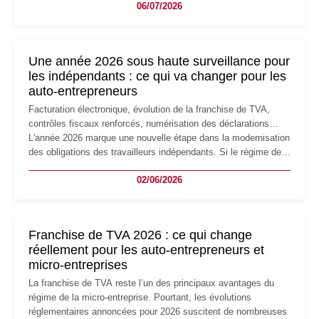
06/07/2026
professionnels, recrutement, image de marque… Le
changement d'adresse du siège social répond souvent à une
nouvelle étape de la vie de l'entreprise et implique plusieurs
formalités obligatoires.
Une année 2026 sous haute surveillance pour
les indépendants : ce qui va changer pour les
auto-entrepreneurs
Facturation électronique, évolution de la franchise de TVA,
contrôles fiscaux renforcés, numérisation des déclarations…
L'année 2026 marque une nouvelle étape dans la modernisation
des obligations des travailleurs indépendants. Si le régime de
la micro-entreprise conserve sa simplicité et son attractivité,
02/06/2026
les auto-entrepreneurs devront s'adapter à un environnement
réglementaire plus exigeant. Décryptage des principaux
changements et des précautions à prendre pour éviter les
mauvaises surprises.
Franchise de TVA 2026 : ce qui change
réellement pour les auto-entrepreneurs et
micro-entreprises
La franchise de TVA reste l’un des principaux avantages du
régime de la micro-entreprise. Pourtant, les évolutions
réglementaires annoncées pour 2026 suscitent de nombreuses