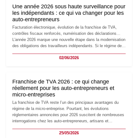
formalités obligatoires.
Une année 2026 sous haute surveillance pour
les indépendants : ce qui va changer pour les
auto-entrepreneurs
Facturation électronique, évolution de la franchise de TVA,
contrôles fiscaux renforcés, numérisation des déclarations…
L'année 2026 marque une nouvelle étape dans la modernisation
des obligations des travailleurs indépendants. Si le régime de
la micro-entreprise conserve sa simplicité et son attractivité,
02/06/2026
les auto-entrepreneurs devront s'adapter à un environnement
réglementaire plus exigeant. Décryptage des principaux
changements et des précautions à prendre pour éviter les
mauvaises surprises.
Franchise de TVA 2026 : ce qui change
réellement pour les auto-entrepreneurs et
micro-entreprises
La franchise de TVA reste l’un des principaux avantages du
régime de la micro-entreprise. Pourtant, les évolutions
réglementaires annoncées pour 2026 suscitent de nombreuses
interrogations chez les auto-entrepreneurs, artisans et
freelances. Seuils de chiffre d’affaires, obligations déclaratives,
25/05/2026
facturation ou risque de bascule vers la TVA : les règles