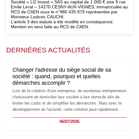
Société « LG Invest » SAS au capital de 1 000 € sise 9 rue
Emile Lerat – 14270 CESNY-AUX-VIGNES, immatriculée au
RCS de CAEN sous le n°980 435 879 représentée par
Monsieur Ludovic CAUCHI.
L’article 3 des statuts a été modifié en conséquence.
Mention en sera faite au RCS de CAEN.
DERNIÈRES ACTUALITÉS
Changer l'adresse du siège social de sa
société : quand, pourquoi et quelles
démarches accomplir ?
Lors de la création d'une entreprise, de nombreux entrepreneurs
choisissent de domicilier leur société à leur domicile afin de
limiter les coûts et de simplifier les démarches. Mais avec le
développement de l'activité, cette solution peut rapidement
devenir inadaptée. Déménagement dans des locaux
06/07/2026
professionnels, recrutement, image de marque… Le
changement d'adresse du siège social répond souvent à une
nouvelle étape de la vie de l'entreprise et implique plusieurs