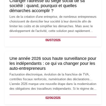
Changer l'adresse du siège social de sa
société : quand, pourquoi et quelles
démarches accomplir ?
Lors de la création d'une entreprise, de nombreux entrepreneurs
choisissent de domicilier leur société à leur domicile afin de
limiter les coûts et de simplifier les démarches. Mais avec le
développement de l'activité, cette solution peut rapidement
devenir inadaptée. Déménagement dans des locaux
06/07/2026
professionnels, recrutement, image de marque… Le
changement d'adresse du siège social répond souvent à une
nouvelle étape de la vie de l'entreprise et implique plusieurs
formalités obligatoires.
Une année 2026 sous haute surveillance pour
les indépendants : ce qui va changer pour les
auto-entrepreneurs
Facturation électronique, évolution de la franchise de TVA,
contrôles fiscaux renforcés, numérisation des déclarations…
L'année 2026 marque une nouvelle étape dans la modernisation
des obligations des travailleurs indépendants. Si le régime de
la micro-entreprise conserve sa simplicité et son attractivité,
02/06/2026
les auto-entrepreneurs devront s'adapter à un environnement
réglementaire plus exigeant. Décryptage des principaux