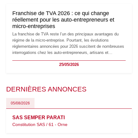
changements et des précautions à prendre pour éviter les
mauvaises surprises.
Franchise de TVA 2026 : ce qui change
réellement pour les auto-entrepreneurs et
micro-entreprises
La franchise de TVA reste l’un des principaux avantages du
régime de la micro-entreprise. Pourtant, les évolutions
réglementaires annoncées pour 2026 suscitent de nombreuses
interrogations chez les auto-entrepreneurs, artisans et
freelances. Seuils de chiffre d’affaires, obligations déclaratives,
25/05/2026
facturation ou risque de bascule vers la TVA : les règles
évoluent dans un contexte de contrôle renforcé et de
modernisation fiscale qui oblige les indépendants à rester
particulièrement vigilants.
DERNIÈRES ANNONCES
05/08/2026
SAS SEMPER PARATI
Constitution SAS / 61 - Orne