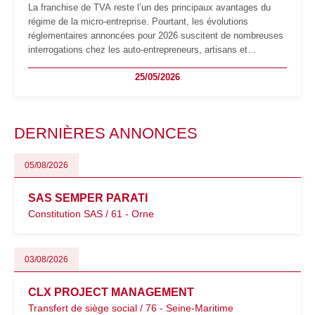
La franchise de TVA reste l’un des principaux avantages du
régime de la micro-entreprise. Pourtant, les évolutions
réglementaires annoncées pour 2026 suscitent de nombreuses
interrogations chez les auto-entrepreneurs, artisans et
freelances. Seuils de chiffre d’affaires, obligations déclaratives,
25/05/2026
facturation ou risque de bascule vers la TVA : les règles
évoluent dans un contexte de contrôle renforcé et de
modernisation fiscale qui oblige les indépendants à rester
particulièrement vigilants.
DERNIÈRES ANNONCES
05/08/2026
SAS SEMPER PARATI
Constitution SAS / 61 - Orne
03/08/2026
CLX PROJECT MANAGEMENT
Transfert de siège social / 76 - Seine-Maritime