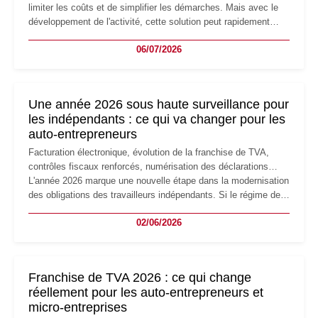
limiter les coûts et de simplifier les démarches. Mais avec le
développement de l'activité, cette solution peut rapidement
devenir inadaptée. Déménagement dans des locaux
06/07/2026
professionnels, recrutement, image de marque… Le
changement d'adresse du siège social répond souvent à une
nouvelle étape de la vie de l'entreprise et implique plusieurs
formalités obligatoires.
Une année 2026 sous haute surveillance pour
les indépendants : ce qui va changer pour les
auto-entrepreneurs
Facturation électronique, évolution de la franchise de TVA,
contrôles fiscaux renforcés, numérisation des déclarations…
L'année 2026 marque une nouvelle étape dans la modernisation
des obligations des travailleurs indépendants. Si le régime de
la micro-entreprise conserve sa simplicité et son attractivité,
02/06/2026
les auto-entrepreneurs devront s'adapter à un environnement
réglementaire plus exigeant. Décryptage des principaux
changements et des précautions à prendre pour éviter les
mauvaises surprises.
Franchise de TVA 2026 : ce qui change
réellement pour les auto-entrepreneurs et
micro-entreprises