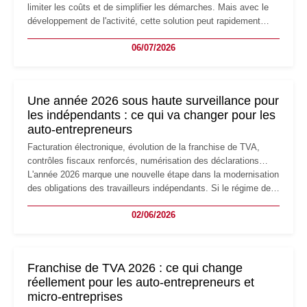
limiter les coûts et de simplifier les démarches. Mais avec le
développement de l'activité, cette solution peut rapidement
devenir inadaptée. Déménagement dans des locaux
06/07/2026
professionnels, recrutement, image de marque… Le
changement d'adresse du siège social répond souvent à une
nouvelle étape de la vie de l'entreprise et implique plusieurs
formalités obligatoires.
Une année 2026 sous haute surveillance pour
les indépendants : ce qui va changer pour les
auto-entrepreneurs
Facturation électronique, évolution de la franchise de TVA,
contrôles fiscaux renforcés, numérisation des déclarations…
L'année 2026 marque une nouvelle étape dans la modernisation
des obligations des travailleurs indépendants. Si le régime de
la micro-entreprise conserve sa simplicité et son attractivité,
02/06/2026
les auto-entrepreneurs devront s'adapter à un environnement
réglementaire plus exigeant. Décryptage des principaux
changements et des précautions à prendre pour éviter les
mauvaises surprises.
Franchise de TVA 2026 : ce qui change
réellement pour les auto-entrepreneurs et
micro-entreprises