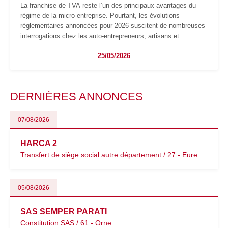
La franchise de TVA reste l’un des principaux avantages du
régime de la micro-entreprise. Pourtant, les évolutions
réglementaires annoncées pour 2026 suscitent de nombreuses
interrogations chez les auto-entrepreneurs, artisans et
freelances. Seuils de chiffre d’affaires, obligations déclaratives,
25/05/2026
facturation ou risque de bascule vers la TVA : les règles
évoluent dans un contexte de contrôle renforcé et de
modernisation fiscale qui oblige les indépendants à rester
particulièrement vigilants.
DERNIÈRES ANNONCES
07/08/2026
HARCA 2
Transfert de siège social autre département / 27 - Eure
05/08/2026
SAS SEMPER PARATI
Constitution SAS / 61 - Orne