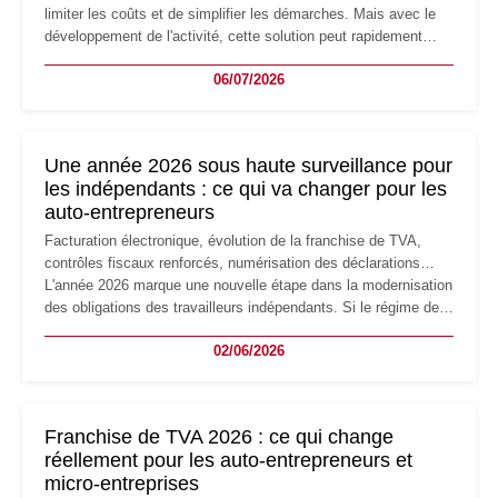
limiter les coûts et de simplifier les démarches. Mais avec le
développement de l'activité, cette solution peut rapidement
devenir inadaptée. Déménagement dans des locaux
06/07/2026
professionnels, recrutement, image de marque… Le
changement d'adresse du siège social répond souvent à une
nouvelle étape de la vie de l'entreprise et implique plusieurs
formalités obligatoires.
Une année 2026 sous haute surveillance pour
les indépendants : ce qui va changer pour les
auto-entrepreneurs
Facturation électronique, évolution de la franchise de TVA,
contrôles fiscaux renforcés, numérisation des déclarations…
L'année 2026 marque une nouvelle étape dans la modernisation
des obligations des travailleurs indépendants. Si le régime de
la micro-entreprise conserve sa simplicité et son attractivité,
02/06/2026
les auto-entrepreneurs devront s'adapter à un environnement
réglementaire plus exigeant. Décryptage des principaux
changements et des précautions à prendre pour éviter les
mauvaises surprises.
Franchise de TVA 2026 : ce qui change
réellement pour les auto-entrepreneurs et
micro-entreprises