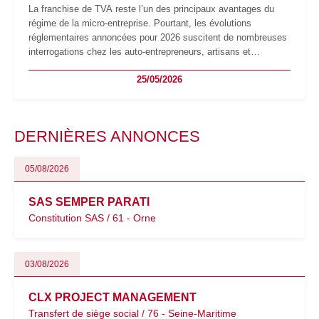
La franchise de TVA reste l’un des principaux avantages du
régime de la micro-entreprise. Pourtant, les évolutions
réglementaires annoncées pour 2026 suscitent de nombreuses
interrogations chez les auto-entrepreneurs, artisans et
freelances. Seuils de chiffre d’affaires, obligations déclaratives,
25/05/2026
facturation ou risque de bascule vers la TVA : les règles
évoluent dans un contexte de contrôle renforcé et de
modernisation fiscale qui oblige les indépendants à rester
particulièrement vigilants.
DERNIÈRES ANNONCES
05/08/2026
SAS SEMPER PARATI
Constitution SAS / 61 - Orne
03/08/2026
CLX PROJECT MANAGEMENT
Transfert de siège social / 76 - Seine-Maritime