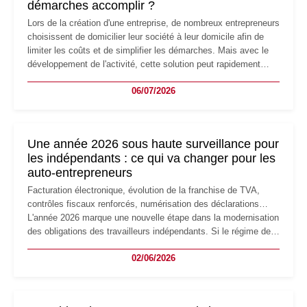
démarches accomplir ?
Lors de la création d'une entreprise, de nombreux entrepreneurs
choisissent de domicilier leur société à leur domicile afin de
limiter les coûts et de simplifier les démarches. Mais avec le
développement de l'activité, cette solution peut rapidement
devenir inadaptée. Déménagement dans des locaux
06/07/2026
professionnels, recrutement, image de marque… Le
changement d'adresse du siège social répond souvent à une
nouvelle étape de la vie de l'entreprise et implique plusieurs
formalités obligatoires.
Une année 2026 sous haute surveillance pour
les indépendants : ce qui va changer pour les
auto-entrepreneurs
Facturation électronique, évolution de la franchise de TVA,
contrôles fiscaux renforcés, numérisation des déclarations…
L'année 2026 marque une nouvelle étape dans la modernisation
des obligations des travailleurs indépendants. Si le régime de
la micro-entreprise conserve sa simplicité et son attractivité,
02/06/2026
les auto-entrepreneurs devront s'adapter à un environnement
réglementaire plus exigeant. Décryptage des principaux
changements et des précautions à prendre pour éviter les
mauvaises surprises.