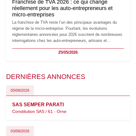
Franchise de TVA 2026 : ce qui change
réellement pour les auto-entrepreneurs et
micro-entreprises
La franchise de TVA reste l’un des principaux avantages du
régime de la micro-entreprise. Pourtant, les évolutions
réglementaires annoncées pour 2026 suscitent de nombreuses
interrogations chez les auto-entrepreneurs, artisans et
freelances. Seuils de chiffre d’affaires, obligations déclaratives,
25/05/2026
facturation ou risque de bascule vers la TVA : les règles
évoluent dans un contexte de contrôle renforcé et de
modernisation fiscale qui oblige les indépendants à rester
particulièrement vigilants.
DERNIÈRES ANNONCES
05/08/2026
SAS SEMPER PARATI
Constitution SAS / 61 - Orne
03/08/2026