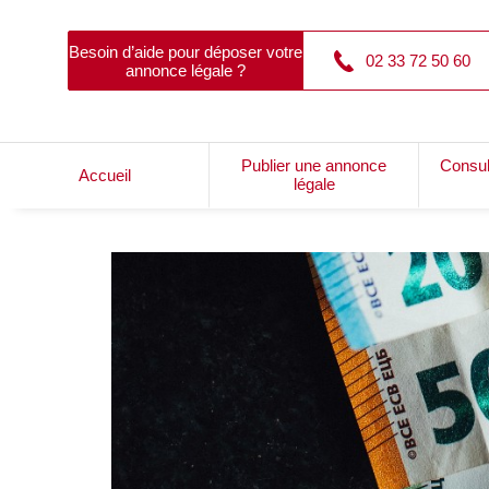
Besoin d’aide pour déposer votre
02 33 72 50 60
annonce légale ?
Publier une annonce
Consul
Accueil
légale