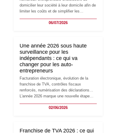
domicilier leur société à leur domicile afin de
limiter les coûts et de simplifier les
démarches. Mais avec le développement de
06/07/2026
l'activité, cette solution peut rapidement
devenir inadaptée. Déménagement dans des
locaux professionnels, recrutement, image
de marque… Le changement d'adresse du
Une année 2026 sous haute
siège social répond souvent à une nouvelle
surveillance pour les
étape de la vie de l'entreprise et implique
indépendants : ce qui va
plusieurs formalités obligatoires.
changer pour les auto-
entrepreneurs
Facturation électronique, évolution de la
franchise de TVA, contrôles fiscaux
renforcés, numérisation des déclarations…
L'année 2026 marque une nouvelle étape
dans la modernisation des obligations des
02/06/2026
travailleurs indépendants. Si le régime de la
micro-entreprise conserve sa simplicité et
son attractivité, les auto-entrepreneurs
devront s'adapter à un environnement
Franchise de TVA 2026 : ce qui
réglementaire plus exigeant. Décryptage des