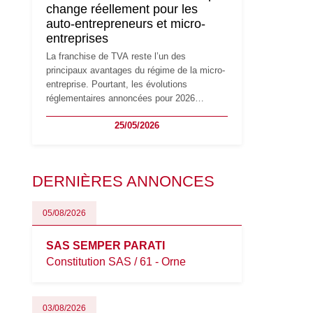
change réellement pour les
principaux changements et des précautions
auto-entrepreneurs et micro-
à prendre pour éviter les mauvaises
entreprises
surprises.
La franchise de TVA reste l’un des
principaux avantages du régime de la micro-
entreprise. Pourtant, les évolutions
réglementaires annoncées pour 2026
suscitent de nombreuses interrogations chez
25/05/2026
les auto-entrepreneurs, artisans et
freelances. Seuils de chiffre d’affaires,
obligations déclaratives, facturation ou
risque de bascule vers la TVA : les règles
DERNIÈRES ANNONCES
évoluent dans un contexte de contrôle
renforcé et de modernisation fiscale qui
oblige les indépendants à rester
05/08/2026
particulièrement vigilants.
SAS SEMPER PARATI
Constitution SAS / 61 - Orne
03/08/2026