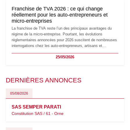
mauvaises surprises.
Franchise de TVA 2026 : ce qui change
réellement pour les auto-entrepreneurs et
micro-entreprises
La franchise de TVA reste l’un des principaux avantages du
régime de la micro-entreprise. Pourtant, les évolutions
réglementaires annoncées pour 2026 suscitent de nombreuses
interrogations chez les auto-entrepreneurs, artisans et
freelances. Seuils de chiffre d’affaires, obligations déclaratives,
25/05/2026
facturation ou risque de bascule vers la TVA : les règles
évoluent dans un contexte de contrôle renforcé et de
modernisation fiscale qui oblige les indépendants à rester
particulièrement vigilants.
DERNIÈRES ANNONCES
05/08/2026
SAS SEMPER PARATI
Constitution SAS / 61 - Orne