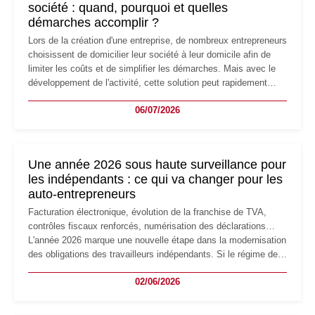
société : quand, pourquoi et quelles
démarches accomplir ?
Lors de la création d'une entreprise, de nombreux entrepreneurs
choisissent de domicilier leur société à leur domicile afin de
limiter les coûts et de simplifier les démarches. Mais avec le
développement de l'activité, cette solution peut rapidement
devenir inadaptée. Déménagement dans des locaux
06/07/2026
professionnels, recrutement, image de marque… Le
changement d'adresse du siège social répond souvent à une
nouvelle étape de la vie de l'entreprise et implique plusieurs
formalités obligatoires.
Une année 2026 sous haute surveillance pour
les indépendants : ce qui va changer pour les
auto-entrepreneurs
Facturation électronique, évolution de la franchise de TVA,
contrôles fiscaux renforcés, numérisation des déclarations…
L'année 2026 marque une nouvelle étape dans la modernisation
des obligations des travailleurs indépendants. Si le régime de
la micro-entreprise conserve sa simplicité et son attractivité,
02/06/2026
les auto-entrepreneurs devront s'adapter à un environnement
réglementaire plus exigeant. Décryptage des principaux
changements et des précautions à prendre pour éviter les