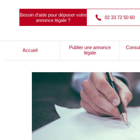
Besoin d’aide pour déposer votre
02 33 72 50 60
annonce légale ?
Publier une annonce
Consul
Accueil
légale