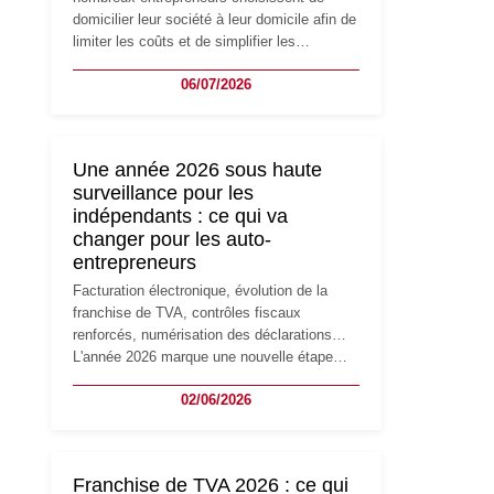
domicilier leur société à leur domicile afin de
limiter les coûts et de simplifier les
démarches. Mais avec le développement de
06/07/2026
l'activité, cette solution peut rapidement
devenir inadaptée. Déménagement dans des
locaux professionnels, recrutement, image
de marque… Le changement d'adresse du
Une année 2026 sous haute
siège social répond souvent à une nouvelle
surveillance pour les
étape de la vie de l'entreprise et implique
indépendants : ce qui va
plusieurs formalités obligatoires.
changer pour les auto-
entrepreneurs
Facturation électronique, évolution de la
franchise de TVA, contrôles fiscaux
renforcés, numérisation des déclarations…
L'année 2026 marque une nouvelle étape
dans la modernisation des obligations des
02/06/2026
travailleurs indépendants. Si le régime de la
micro-entreprise conserve sa simplicité et
son attractivité, les auto-entrepreneurs
devront s'adapter à un environnement
Franchise de TVA 2026 : ce qui
réglementaire plus exigeant. Décryptage des