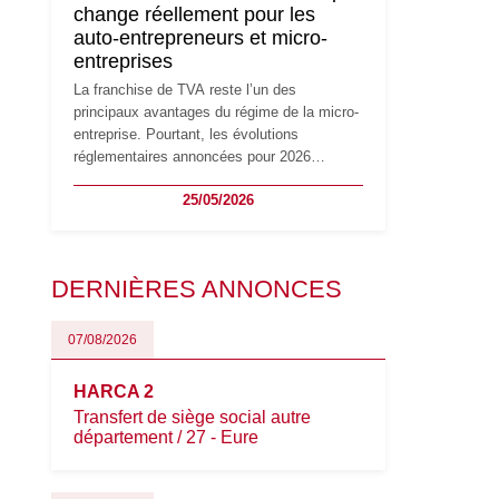
change réellement pour les
principaux changements et des précautions
auto-entrepreneurs et micro-
à prendre pour éviter les mauvaises
entreprises
surprises.
La franchise de TVA reste l’un des
principaux avantages du régime de la micro-
entreprise. Pourtant, les évolutions
réglementaires annoncées pour 2026
suscitent de nombreuses interrogations chez
25/05/2026
les auto-entrepreneurs, artisans et
freelances. Seuils de chiffre d’affaires,
obligations déclaratives, facturation ou
risque de bascule vers la TVA : les règles
DERNIÈRES ANNONCES
évoluent dans un contexte de contrôle
renforcé et de modernisation fiscale qui
oblige les indépendants à rester
07/08/2026
particulièrement vigilants.
HARCA 2
Transfert de siège social autre
département / 27 - Eure